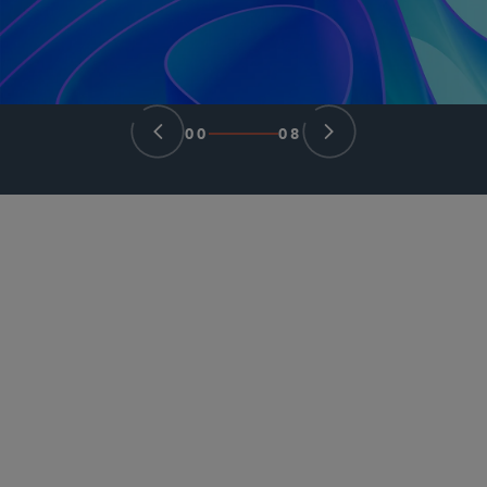
00
08
合伙人律师
Perry J. Shwachman
pshwachman
@sidley.com