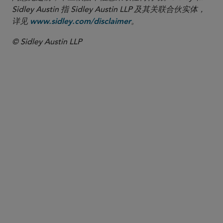
Sidley Austin 指 Sidley Austin LLP 及其关联合伙实体，
详见
。
www.sidley.com/disclaimer
© Sidley Austin LLP
合伙人律师
Leonard Ng
lng
@sidley.com