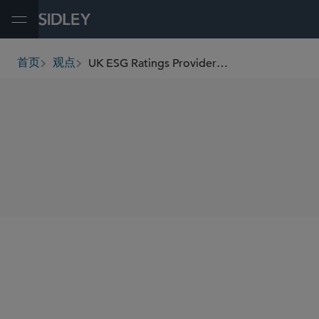
Open Menu
UK ESG Ratings Providers – Near Final Legislation (November 2025)
首页
观点
breadcrumbs
SHARE