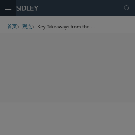
Open Menu
Ope
Key Takeaways from the European Commission’s New Foreign Subsidies Regulation Guidelines
首页
观点
breadcrumbs
SHARE