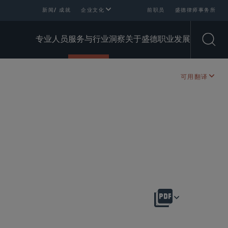
新闻/ 成就
企业文化
前职员
盛德律师事务所
专业人员
服务与行业
洞察
关于盛德
职业发展
Open
可用翻译