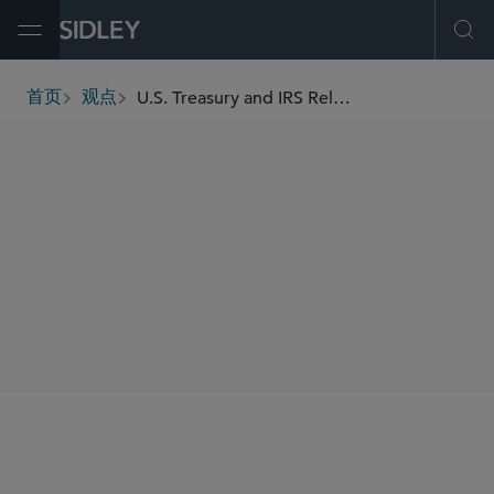
Open Menu
Ope
U.S. Treasury and IRS Release First Proposed Regulations Implementing Trump Accounts
首页
观点
breadcrumbs
SHARE