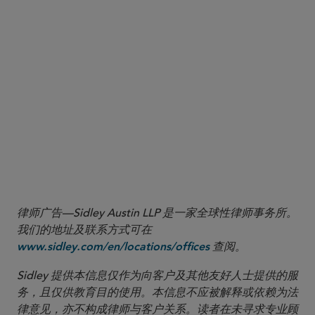
Generation a Jump Start on Saving
, White House (Aug. 29, 2025);
Trump Accounts
Will Chart the Path to Prosperity for a Generation of American Kids
, White House
(June 9, 2025).
5 Notice of Intent to Issue Regulations with Respect to Section 530A Trump
Accounts, I.R.S. Notice 2025-68, 2025-52 I.R.B. 856.
6
Id
.
7
Trump Accounts
, 91 Fed. Reg. at 11,195–98, 11,200–03.
8
Trump Accounts Contribution Pilot Program
, 91 Fed. Reg. at 11,205–08, 11,212.
9
Trump Accounts
, 91 Fed. Reg. at 11,196, 11,198; Notice 2025-68, 2025-52 I.R.B.
856.
律师广告—Sidley Austin LLP 是一家全球性律师事务所。
我们的地址及联系方式可在
查阅。
www.sidley.com/en/locations/offices
Sidley 提供本信息仅作为向客户及其他友好人士提供的服
务，且仅供教育目的使用。本信息不应被解释或依赖为法
律意见，亦不构成律师与客户关系。读者在未寻求专业顾