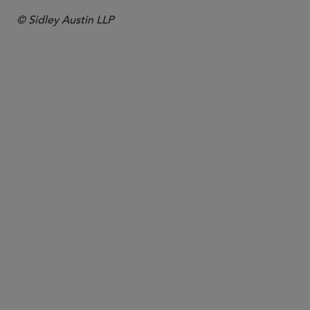
© Sidley Austin LLP
合伙人律师
Andrew P. Blake
ablake
@sidley.com
华盛顿哥伦比亚特区
+1 202 736 8977