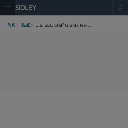
Open Menu
Ope
U.S. SEC Staff Grants Narrow Form CRS No-Action Relief for Trump Accounts
首页
观点
breadcrumbs
SHARE