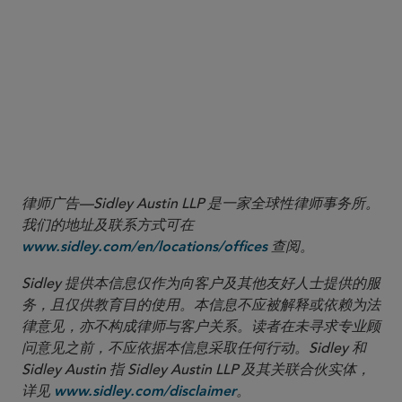
to John S. Markle, Counsel for Robinhood Financial LLC & Robinhood Securities, LLC,
at 1 (May 5, 2026).
2 17 C.F.R. §§ 240.17a-14(c)(1), 275.204-5(b)(1).
3 Pub. L. No. 119-21, § 70204, 139 Stat. 72, 179-88 (2025) (codified in relevant part
at I.R.C. § 530A).
4 Letter from John S. Markle, Counsel for Robinhood Financial LLC & Robinhood
Securities, LLC, to Emily Westerberg Russell, Chief Counsel, Div. of Trading & Mkts.,
SEC, at 1 n.1 (May 5, 2026).
律师广告—Sidley Austin LLP 是一家全球性律师事务所。
我们的地址及联系方式可在
查阅。
www.sidley.com/en/locations/offices
Sidley 提供本信息仅作为向客户及其他友好人士提供的服
务，且仅供教育目的使用。本信息不应被解释或依赖为法
律意见，亦不构成律师与客户关系。读者在未寻求专业顾
问意见之前，不应依据本信息采取任何行动。Sidley 和
Sidley Austin 指 Sidley Austin LLP 及其关联合伙实体，
详见
。
www.sidley.com/disclaimer