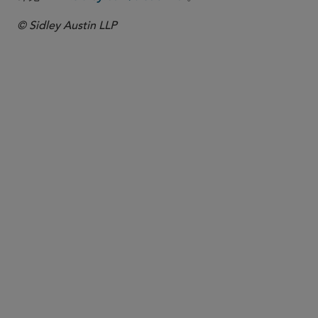
© Sidley Austin LLP
合伙人律师
David A. Gordon
dgordon
@sidley.com
芝加哥
+1 312 853 7159