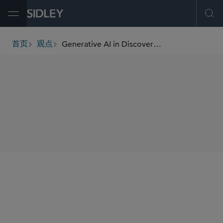
Open Menu
Ope
Generative AI in Discovery: Protective Orders as an Emerging Point of Dispute
首页
观点
breadcrumbs
SHARE