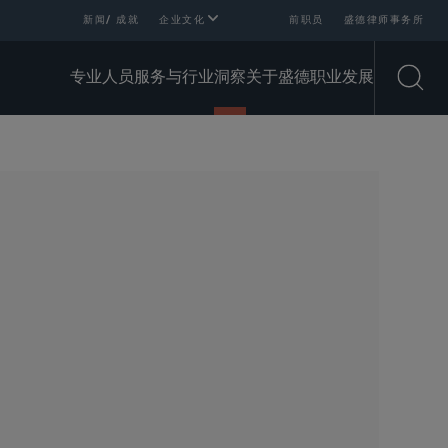
新闻/ 成就
企业文化
前职员
盛德律师事务所
专业人员
服务与行业
洞察
关于盛德
职业发展
Open
SHARE