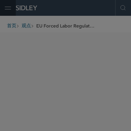
Open Menu
Ope
EU Forced Labor Regulation Moves Toward Implementation: How Companies Should Prepare
首页
观点
breadcrumbs
AUTHORS
Sven De Knop
Nicolas J.S. Lockhart
Maryanne Kamau
Alessandra Moroni