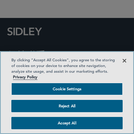
Social Media Directory
保持联系
By clicking “Accept All Cookies”, you agree to the storing
of cookies on your device to enhance site navigation,
analyze site usage, and assist in our marketing efforts.
关注盛德
Privacy Policy
欢迎参加
Cookie Settings
客户登录
联系我们
Reject All
网站地图
奖励方式
Accept All
律师广告
医疗计划透明度