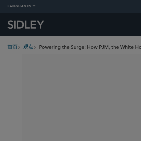
LANGUAGES
首页
观点
breadcrumbs