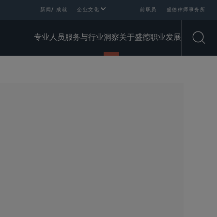
新闻/ 成就
企业文化
前职员
盛德律师事务所
专业人员
服务与行业
洞察
关于盛德
职业发展
Open
SHARE