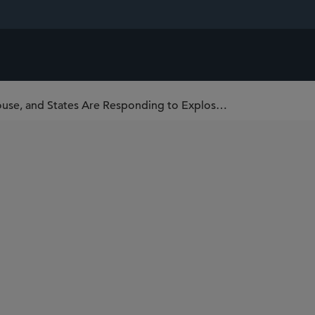
Powering the Surge: How PJM, the White House, and States Are Responding to Explosive Load Growth