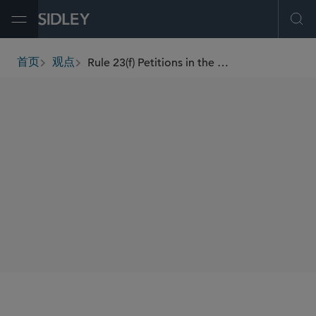
Open Menu
Ope
Rule 23(f) Petitions in the Ninth Circuit: A Data-Driven Analysis
首页
观点
breadcrumbs
AUTHORS
David R. Carpenter
SHARE