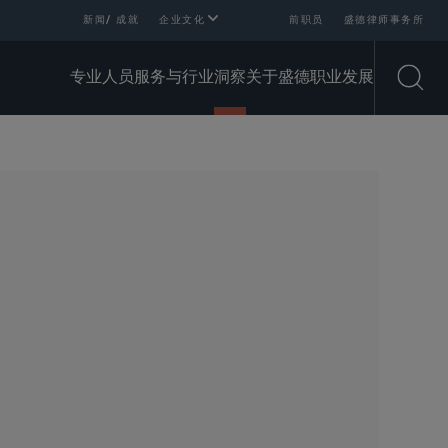
新闻/ 成就
企业文化
前职员
盛德律师事务所
专业人员
服务与行业
洞察
关于盛德
职业发展
Open
SHARE