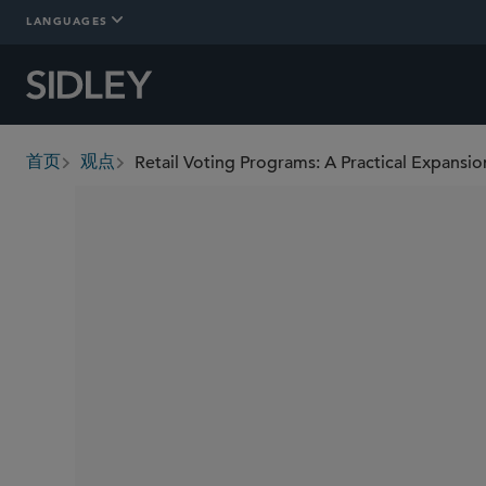
LANGUAGES
Retail Voting Programs: A Practical Expansio
首页
观点
breadcrumbs