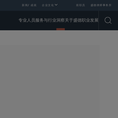
新闻/ 成就
企业文化
前职员
盛德律师事务所
专业人员
服务与行业
洞察
关于盛德
职业发展
Open
SHARE