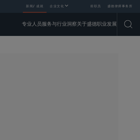
新闻/ 成就
企业文化
前职员
盛德律师事务所
专业人员
服务与行业
洞察
关于盛德
职业发展
Open
SHARE