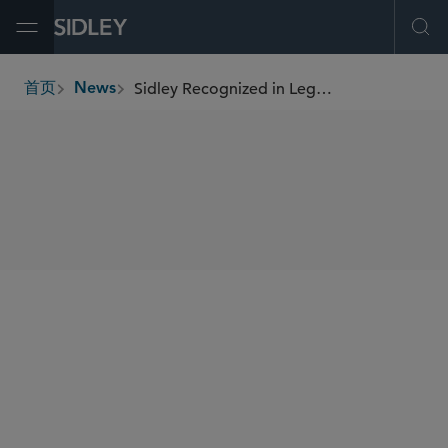
Open Menu
Ope
Sidley Recognized in Legal 500 UK 2025
首页
News
breadcrumbs
SHARE
Legal 500 UK