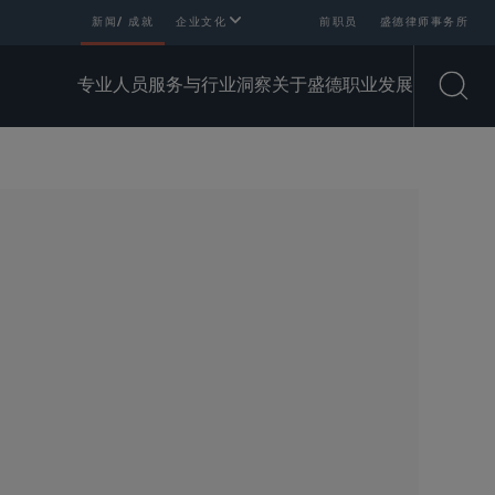
新闻/ 成就
企业文化
前职员
盛德律师事务所
专业人员
服务与行业
洞察
关于盛德
职业发展
Open
SHARE