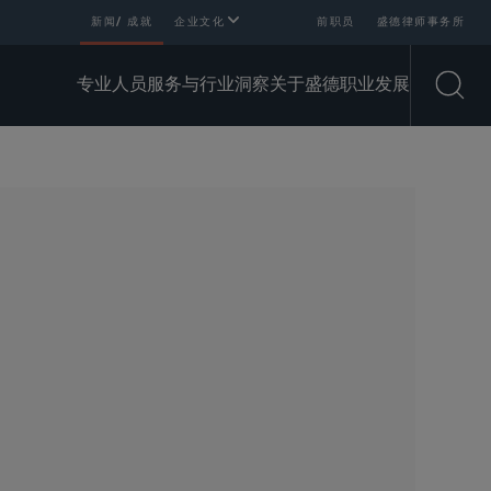
新闻/ 成就
企业文化
前职员
盛德律师事务所
专业人员
服务与行业
洞察
关于盛德
职业发展
Open
SHARE