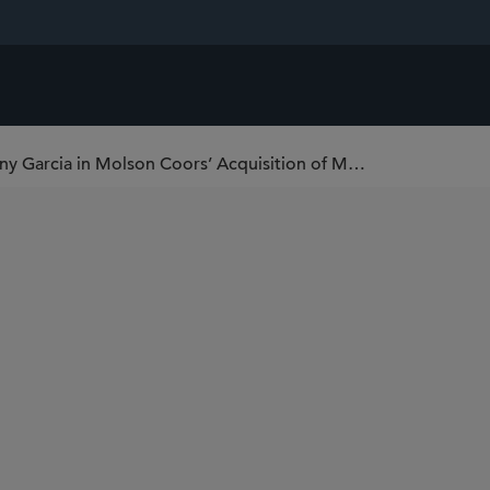
Sidley Represents Dwayne Johnson and Dany Garcia in Molson Coors’ Acquisition of Majority Interest in ZOA Energy