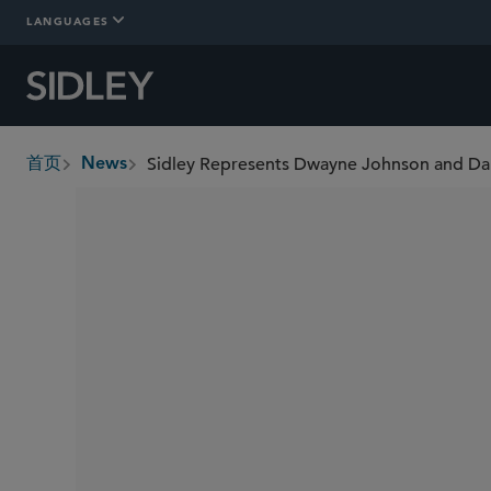
LANGUAGES
首页
News
breadcrumbs