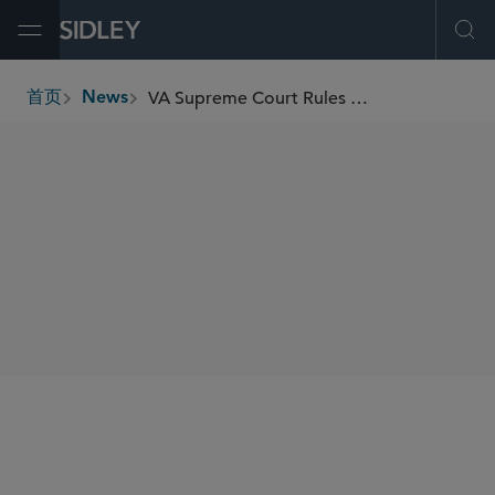
Open Menu
Ope
VA Supreme Court Rules in Favor of Sidley’s Challenge to Unlawful Seizure of Railroad Land
首页
News
breadcrumbs
SHARE