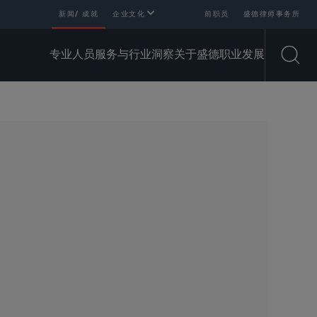
新闻/ 成就
企业文化
前职员
盛德律师事务所
专业人员
服务与行业
洞察
关于盛德
职业发展
Open
SHARE