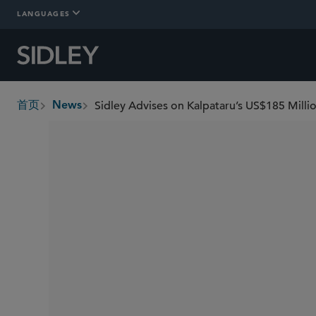
LANGUAGES
Sidley Advises on Kalpataru’s US$185 Millio
首页
News
breadcrumbs