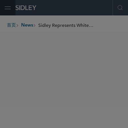
Open Menu
Ope
Sidley Represents WhiteHawk Capital Partners As Part of US$1.5 Billion Financing to Support Family Dollar Acquisition
首页
News
breadcrumbs
SHARE