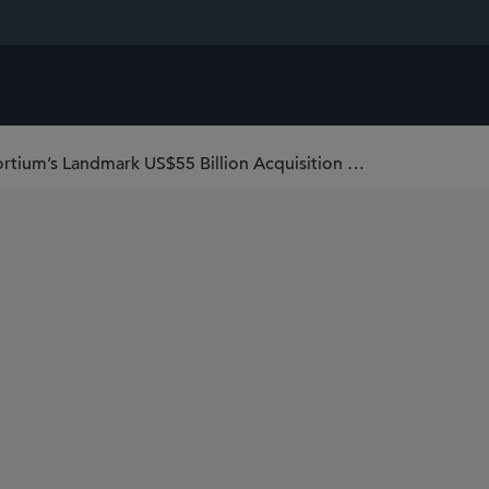
Sidley Represents Affinity Partners in Consortium’s Landmark US$55 Billion Acquisition of EA