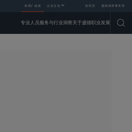
新闻/ 成就
企业文化
前职员
盛德律师事务所
专业人员
服务与行业
洞察
关于盛德
职业发展
Open
SHARE