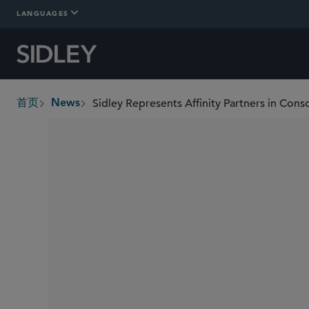
LANGUAGES
首页
News
breadcrumbs