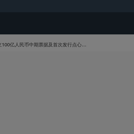
盛德助力哈萨克斯坦国家石油天然气公司设立100亿人民币中期票据及首次发行点心债券