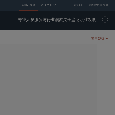
新闻/ 成就
企业文化
前职员
盛德律师事务所
专业人员
服务与行业
洞察
关于盛德
职业发展
Open
可用翻译
SHARE