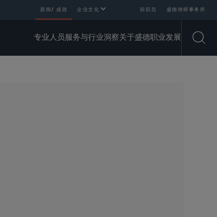
新闻/ 成就
企业文化
前职员
盛德律师事务所
专业人员
服务与行业
洞察
关于盛德
职业发展
Open
SHARE