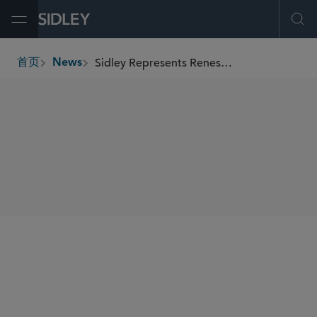
Open Menu
Ope
Sidley Represents Renesas in Sale of Its Timing Business to SiTime
首页
News
breadcrumbs
SHARE