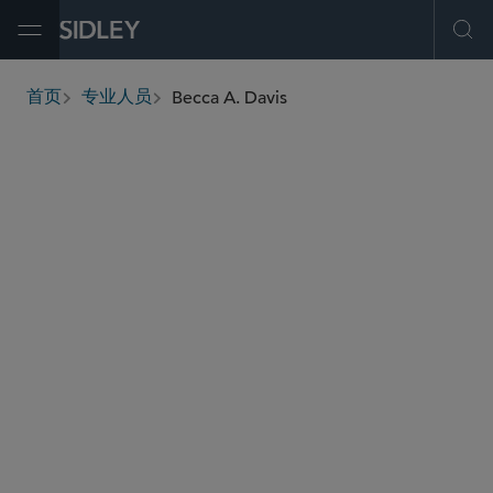
Open Menu
Ope
Becca A. Davis
首页
专业人员
breadcrumbs
becca.davis
@sidley.com
新兴公司和风险投资
并购