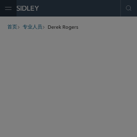
Open Menu
Ope
Derek Rogers
首页
专业人员
breadcrumbs
derek.rogers
@sidley.com
Private Equity
M&A
Capital Markets