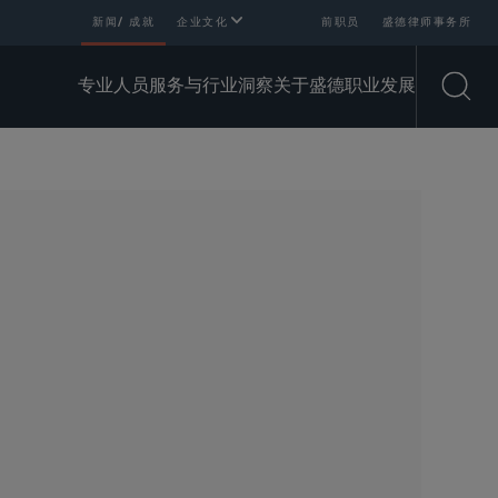
新闻/ 成就
企业文化
前职员
盛德律师事务所
专业人员
服务与行业
洞察
关于盛德
职业发展
Open
SHARE