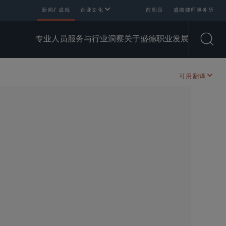
新闻/ 成就
企业文化
前职员
盛德律师事务所
专业人员
服务与行业
洞察
关于盛德
职业发展
Open
可用翻译
SHARE