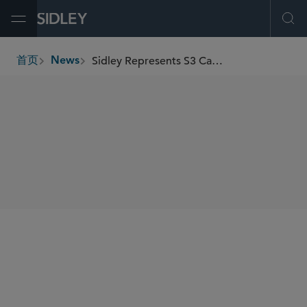
Open Menu
Ope
Sidley Represents S3 Capital in US$1.3 Billion Real Estate Credit Fundraise
首页
News
breadcrumbs
SHARE