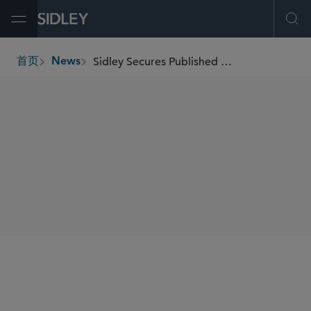
Open Menu
Ope
Sidley Secures Published California Court of Appeal Decision on Unsettled Question of Trade Secret Law
首页
News
breadcrumbs
SHARE