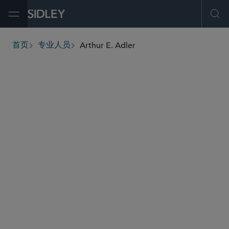
Open Menu
Ope
Arthur E. Adler
首页
专业人员
breadcrumbs
aadler
@sidley.com
公司治理和合规
并购
股东激进主义及公司防御