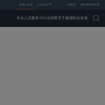
新闻/ 成就
企业文化
前职员
盛德律师事务所
专业人员
服务与行业
洞察
关于盛德
职业发展
Open
SHARE