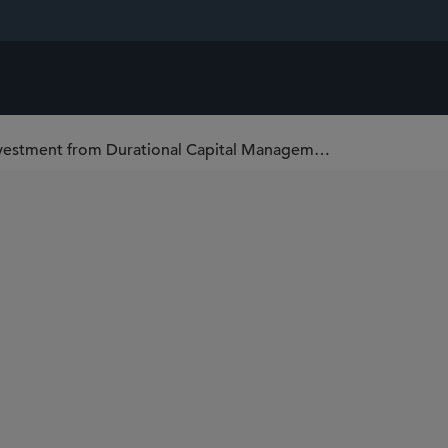
Sidley Advises Garage Beer on Strategic Investment from Durational Capital Management