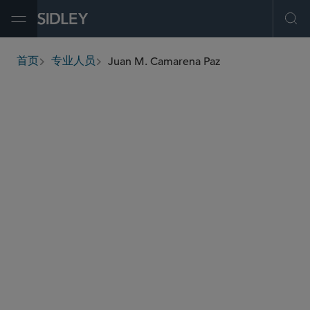
Open Menu
Ope
Juan M. Camarena Paz
首页
专业人员
breadcrumbs
juan.camarenapaz
@sidley.com
能源