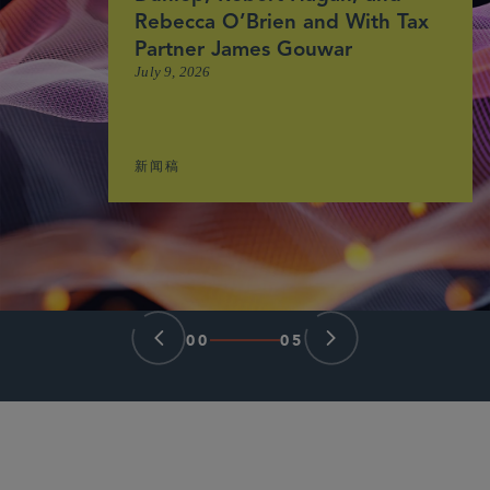
Rebecca O’Brien and With Tax
Partner James Gouwar
July 9, 2026
新闻稿
00
05