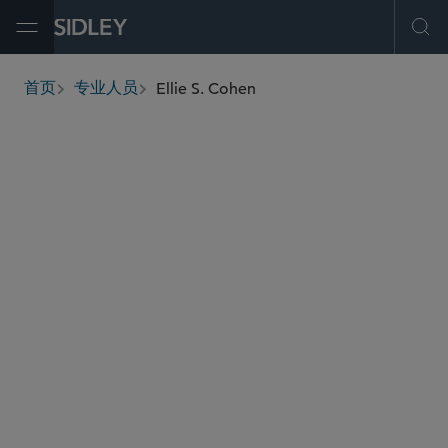
Open Menu
Ope
Ellie S. Cohen
首页
专业人员
breadcrumbs
ellie.cohen
@sidley.com
投资基金、投资顾问及金融衍生工具