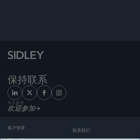
Co-author, “The Employees’ Securities Company:
An Employee Retention Vehicle,”
New York Law
Journal
, November 24, 2023.
保持联系
关注盛德
欢迎参加
客户登录
联系我们