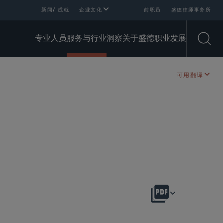
新闻/ 成就
企业文化
前职员
盛德律师事务所
专业人员
服务与行业
洞察
关于盛德
职业发展
Open
可用翻译