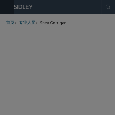
Open Menu
Ope
Shea Corrigan
首页
专业人员
breadcrumbs
scorrigan
@sidley.com
环球金融