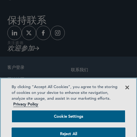
保持联系
关注盛德
欢迎参加
客户登录
联系我们
网站地图
奖励方式
By clicking “Accept All Cookies”, you agree to the storing
律师广告
of cookies on your device to enhance site navigation,
医疗计划透明度
analyze site usage, and assist in our marketing efforts.
隐私政策
Privacy Policy
沪ICP备19003131号-1
条款及细则
Cookie Settings
Cookie Settings
社交媒体目录
Reject All