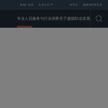
新闻/ 成就
企业文化
前职员
盛德律师事务所
专业人员
服务与行业
洞察
关于盛德
职业发展
Open