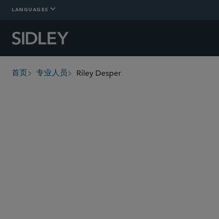
LANGUAGES
Riley Desper
首页
专业人员
breadcrumbs
rdesper
@sidley.com