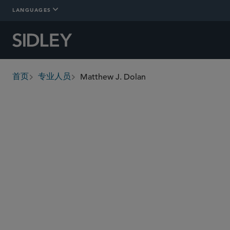
LANGUAGES
Matthew J. Dolan
首页
专业人员
breadcrumbs
mdolan
@sidley.com