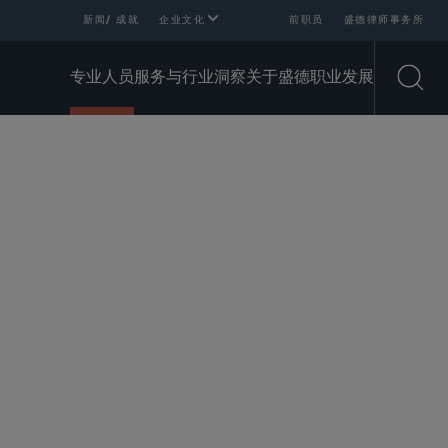
新闻/ 成就
企业文化
前职员
盛德律师事务所
专业人员
服务与行业
洞察
关于盛德
职业发展
Open