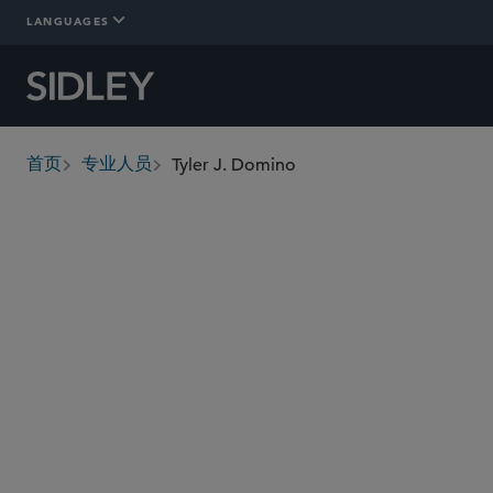
LANGUAGES
Tyler J. Domino
首页
专业人员
breadcrumbs
tdomino
@sidley.com