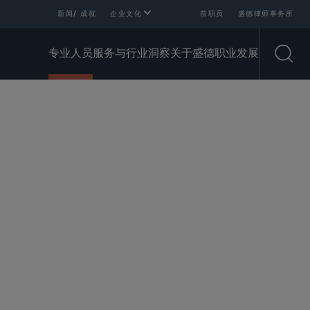
新闻/ 成就
企业文化
前职员
盛德律师事务所
专业人员
服务与行业
洞察
关于盛德
职业发展
Open