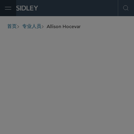
Open Menu
Ope
Allison Hocevar
首页
专业人员
breadcrumbs
ahocevar
@sidley.com
投资基金、投资顾问及金融衍生工具