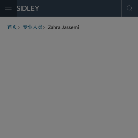
Open Menu
Ope
Zahra Jassemi
首页
专业人员
breadcrumbs
zahra.jassemi
@sidley.com
环球金融