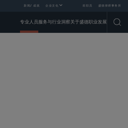
新闻/ 成就
企业文化
前职员
盛德律师事务所
专业人员
服务与行业
洞察
关于盛德
职业发展
Open