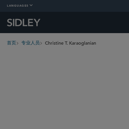
LANGUAGES
Christine T. Karaoglanian
首页
专业人员
breadcrumbs
ckaraoglanian
@sidley.com