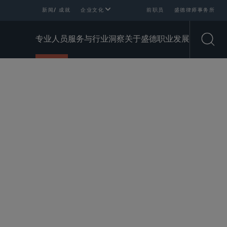
新闻/ 成就
企业文化
前职员
盛德律师事务所
专业人员
服务与行业
洞察
关于盛德
职业发展
Open