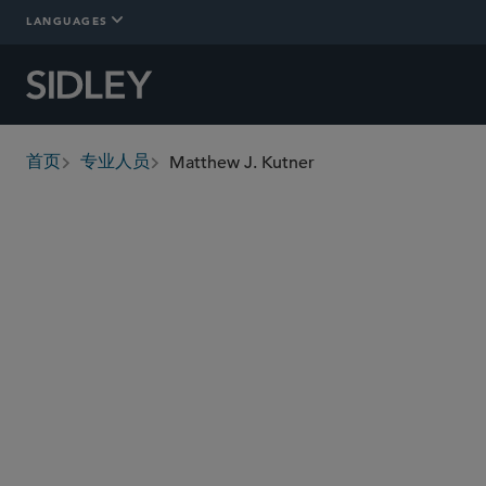
LANGUAGES
Matthew J. Kutner
首页
专业人员
breadcrumbs
mkutner
@sidley.com