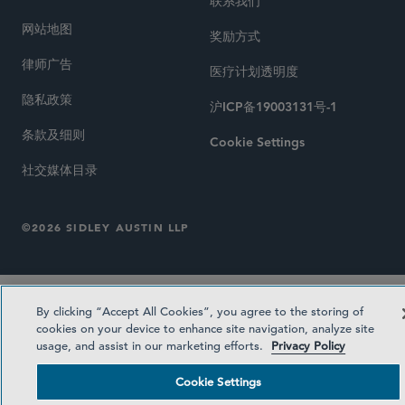
联系我们
网站地图
奖励方式
律师广告
医疗计划透明度
隐私政策
沪ICP备19003131号-1
条款及细则
Cookie Settings
社交媒体目录
©2026 SIDLEY AUSTIN LLP
By clicking “Accept All Cookies”, you agree to the storing of
cookies on your device to enhance site navigation, analyze site
usage, and assist in our marketing efforts.
Privacy Policy
Cookie Settings