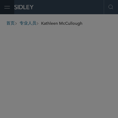
Open Menu
Ope
Kathleen McCullough
首页
专业人员
breadcrumbs
kathleen.mccullough
@sidley.com
资本市场