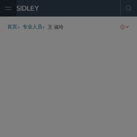
Open Menu
Ope
王 淑玲
首页
专业人员
breadcrumbs
mevelyn.ong
@sidley.com
全球仲裁、贸易及讼辩