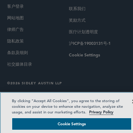
客户登录
联系我们
网站地图
奖励方式
律师广告
医疗计划透明度
隐私政策
沪ICP备19003131号-1
条款及细则
Cookie Settings
社交媒体目录
©2026 SIDLEY AUSTIN LLP
By clicking “Accept All Cookies”, you agree to the storing of
cookies on your device to enhance site navigation, analyze site
usage, and assist in our marketing efforts.
Privacy Policy
Cookie Settings