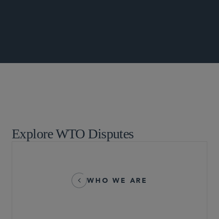
ADVOCACY UPDATE
全球仲裁、贸易及讼辩
Explore WTO Disputes
WHO WE ARE