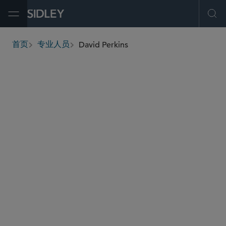
Open Menu
Ope
David Perkins
首页
专业人员
breadcrumbs
david.perkins
@sidley.com
私募基金