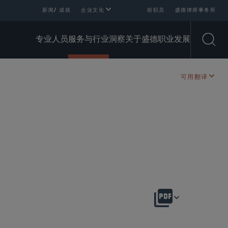
新闻/ 成就
企业文化
前职员
盛德律师事务所
专业人员
服务与行业
洞察
关于盛德
职业发展
Open
可用翻译